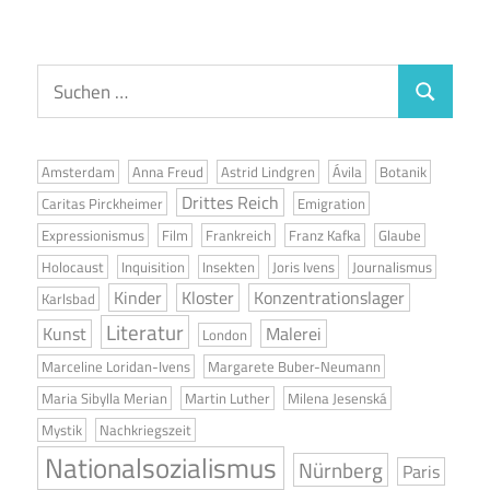
Suchen
Suchen
nach:
Amsterdam
Anna Freud
Astrid Lindgren
Ávila
Botanik
Drittes Reich
Caritas Pirckheimer
Emigration
Expressionismus
Film
Frankreich
Franz Kafka
Glaube
Holocaust
Inquisition
Insekten
Joris Ivens
Journalismus
Kinder
Kloster
Konzentrationslager
Karlsbad
Literatur
Kunst
Malerei
London
Marceline Loridan-Ivens
Margarete Buber-Neumann
Maria Sibylla Merian
Martin Luther
Milena Jesenská
Mystik
Nachkriegszeit
Nationalsozialismus
Nürnberg
Paris