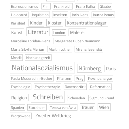
Expressionismus
Film
Frankreich
Franz Kafka
Glaube
Holocaust
Inquisition
Insekten
Joris Ivens
Journalismus
Kinder
Kloster
Konzentrationslager
Karlsbad
Literatur
Kunst
Malerei
London
Marceline Loridan-Ivens
Margarete Buber-Neumann
Maria Sibylla Merian
Martin Luther
Milena Jesenská
Mystik
Nachkriegszeit
Nationalsozialismus
Nürnberg
Paris
Paula Modersohn-Becker
Pflanzen
Prag
Psychoanalyse
Psychologie
Psychotherapie
Ravensbrück
Reformation
Schreiben
Religion
Schweden
Sigmund Freud
Trauer
Wien
Spanien
Stockholm
Teresa von Ávila
Zweiter Weltkrieg
Worpswede