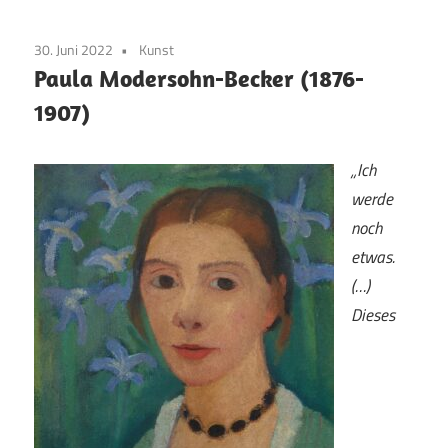
30. Juni 2022
Kunst
Paula Modersohn-Becker (1876-
1907)
„Ich
werde
noch
etwas.
(…)
Dieses