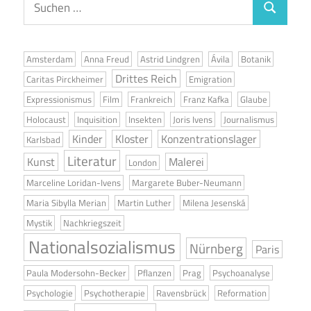
Suchen
nach:
Amsterdam
Anna Freud
Astrid Lindgren
Ávila
Botanik
Drittes Reich
Caritas Pirckheimer
Emigration
Expressionismus
Film
Frankreich
Franz Kafka
Glaube
Holocaust
Inquisition
Insekten
Joris Ivens
Journalismus
Kinder
Kloster
Konzentrationslager
Karlsbad
Literatur
Kunst
Malerei
London
Marceline Loridan-Ivens
Margarete Buber-Neumann
Maria Sibylla Merian
Martin Luther
Milena Jesenská
Mystik
Nachkriegszeit
Nationalsozialismus
Nürnberg
Paris
Paula Modersohn-Becker
Pflanzen
Prag
Psychoanalyse
Psychologie
Psychotherapie
Ravensbrück
Reformation