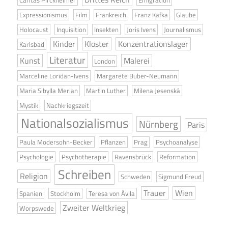
Expressionismus
Film
Frankreich
Franz Kafka
Glaube
Holocaust
Inquisition
Insekten
Joris Ivens
Journalismus
Kinder
Kloster
Konzentrationslager
Karlsbad
Literatur
Kunst
Malerei
London
Marceline Loridan-Ivens
Margarete Buber-Neumann
Maria Sibylla Merian
Martin Luther
Milena Jesenská
Mystik
Nachkriegszeit
Nationalsozialismus
Nürnberg
Paris
Paula Modersohn-Becker
Pflanzen
Prag
Psychoanalyse
Psychologie
Psychotherapie
Ravensbrück
Reformation
Schreiben
Religion
Schweden
Sigmund Freud
Trauer
Wien
Spanien
Stockholm
Teresa von Ávila
Zweiter Weltkrieg
Worpswede